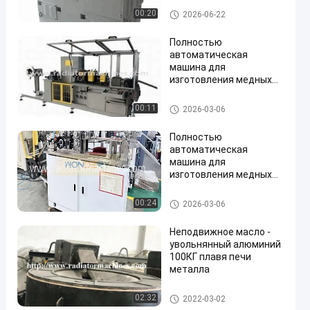
предложения
Машина ребра радиатора
00:20
2026-06-22
последовательного
оффсета
Полностью
волнообразного
автоматическая
плавника в
машина для
производственные
изготовления медных
линии
плавников с
фильтрованным и
Машина ребра радиатора
00:11
2026-03-06
высушенным сжатым
воздухом
Полностью
автоматическая
машина для
изготовления медных
крыльев для
радиаторов.
Машина ребра радиатора
00:24
2026-03-06
Неподвижное масло -
увольнянный алюминий
100КГ плавя печи
металла
печи металла плавя
02:32
2022-03-02