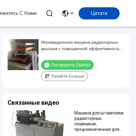
яжитесь С Нами
Цитата
Инновационная машина радиаторных
крыльев с повышенной эффективностью
теплопередачи для автомобильных
электростанций
Поговорите Сейчас
Узнайте Больше
Связанные видео
Машина для штамповки
радиаторных
плавников,
предназначенная для
промышленного