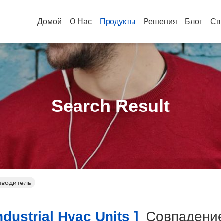
Домой
О Нас
Продукты
Решения
Блог
Св
Search Result
изводитель
dustrial Hvac Units ]
Совпаден