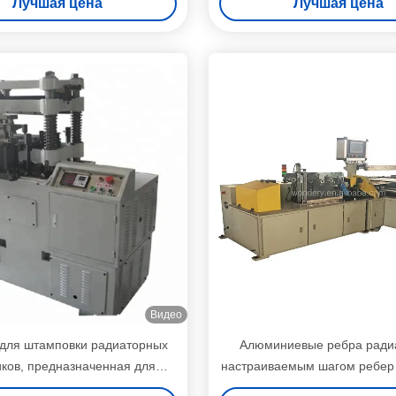
Лучшая цена
Лучшая цена
Видео
для штамповки радиаторных
Алюминиевые ребра ради
ков, предназначенная для
настраиваемым шагом ребер 
ышленного предложения
мм, разработанные для обе