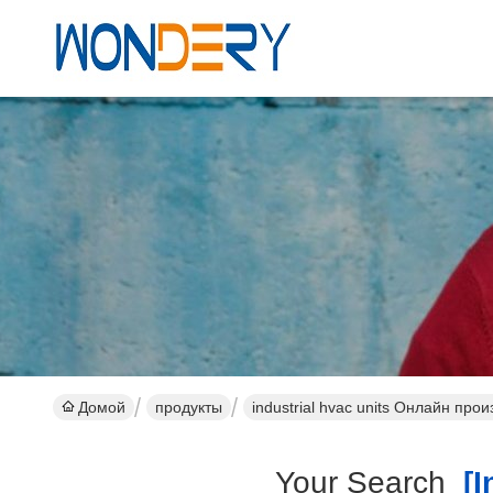
Домой
продукты
industrial hvac units Онлайн про
Your Search
[in