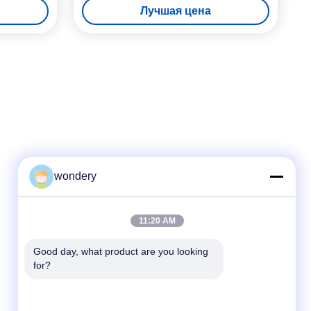
Лучшая цена
требованиям клиентов идеально
подходит для компонентов
теплообменника
wondery
Быстрый контакт
11:20 AM
Телефон
Good day, what product are you looking 
for?
86-153-0529-9442
Электронная почта
ruth@wondery.cn