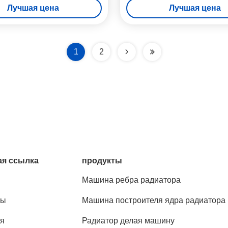
Лучшая цена
Лучшая цена
льных радиаторов до 800*800
электростанций
мм
1
2
я ссылка
продукты
Машина ребра радиатора
ты
Машина построителя ядра радиатора
я
Радиатор делая машину