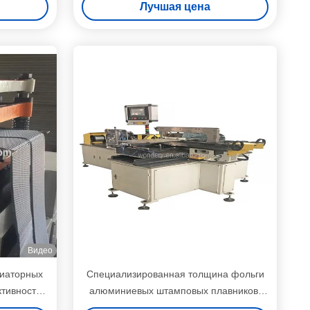
Лучшая цена
ния и
покупателя Охлаждающий компонент
Видео
иаторных
Специализированная толщина фольги
ктивностью
алюминиевых штамповых плавников,
бильных
предлагающих длину плавников по