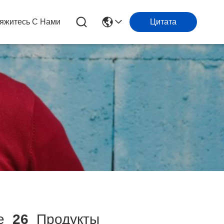
яжитесь С Нами
Цитата
ие
26
Продукты