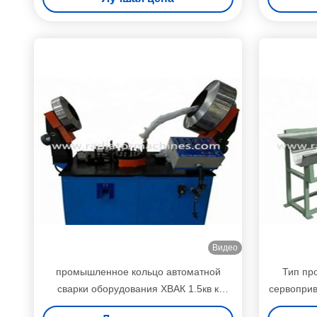
Видео
промышленное кольцо автоматной
Тип пр
сварки оборудования ХВАК 1.5кв к
сервопри
машине собрания загиба у
и эк