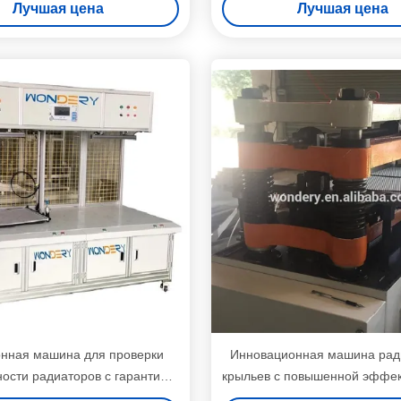
Лучшая цена
Лучшая цена
едовательного оффсета
эффективности охлажде
нообразного плавника в
долговечности
оизводственные линии
онная машина для проверки
Инновационная машина рад
ости радиаторов с гарантией
крыльев с повышенной эффе
для проверки герметичности
теплопередачи для автомо