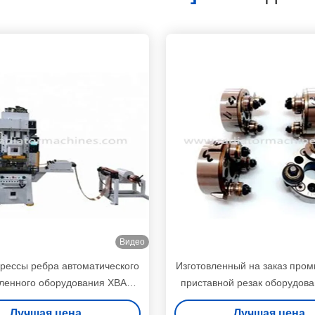
Видео
рессы ребра автоматического
Изготовленный на заказ про
енного оборудования ХВАК
приставной резак оборудов
сокоскоростная медная
для выправлять и автомата 
Лучшая цена
Лучшая цена