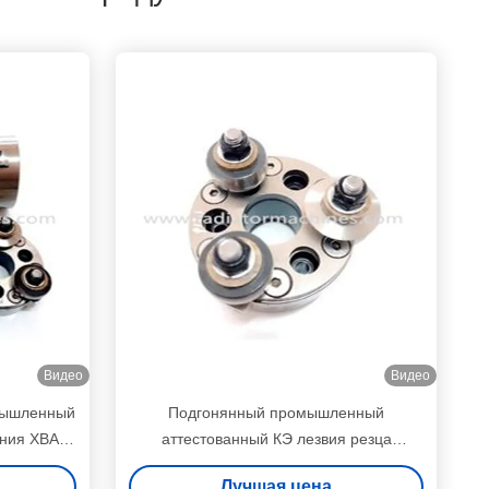
Видео
Видео
мышленный
Подгонянный промышленный
ания ХВАК
аттестованный КЭ лезвия резца
для резки
оборудования ХВАК
Лучшая цена