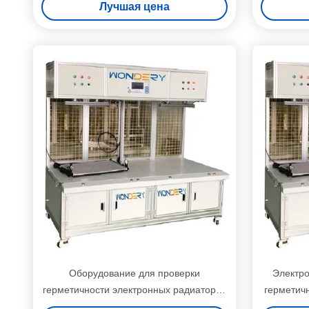
Лучшая цена
посл
вол
пр
Оборудование для проверки
Электр
герметичности электронных радиаторов
герметичн
с гарантией 1 год и максимальным
1 год 