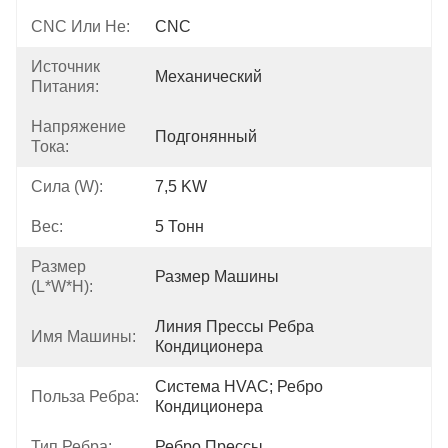
CNC Или Не:
CNC
Источник
Механический
Питания:
Напряжение
Подгонянный
Тока:
Сила (w):
7,5 KW
Вес:
5 Тонн
Размер
Размер Машины
(L*W*H):
Линия Прессы Ребра 
Имя Машины:
Кондиционера
Система HVAC; Ребро 
Польза Ребра:
Кондиционера
Тип Ребра:
Ребро Прессы