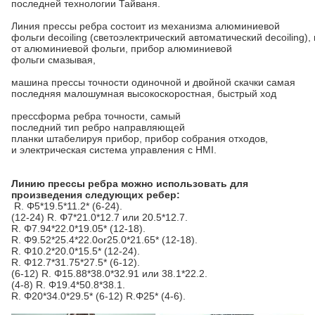
последней технологии Тайваня.
Линия прессы ребра состоит из механизма алюминиевой
фольги decoiling (светоэлектрический автоматический decoiling)
от алюминиевой фольги, прибор алюминиевой
фольги смазывая,
машина прессы точности одиночной и двойной скачки самая
последняя малошумная высокоскоростная, быстрый ход
прессформа ребра точности, самый
последний тип ребро направляющей
планки штабелируя прибор, прибор собрания отходов,
и электрическая система управления с HMI.
Линию прессы ребра можно использовать для
произведения следующих ребер:
R. Φ5*19.5*11.2* (6-24).
(12-24) R. Φ7*21.0*12.7 или 20.5*12.7.
R. Φ7.94*22.0*19.05* (12-18).
R. Φ9.52*25.4*22.0or25.0*21.65* (12-18).
R. Φ10.2*20.0*15.5* (12-24).
R. Φ12.7*31.75*27.5* (6-12).
(6-12) R. Φ15.88*38.0*32.91 или 38.1*22.2.
(4-8) R. Φ19.4*50.8*38.1.
R. Φ20*34.0*29.5* (6-12) R.Φ25* (4-6).